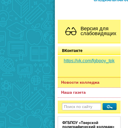
Версия для
слабовидящих
ВКонтакте
https://vk.com/fgbpoy_tpk
Новости колледжа
Наша газета
ФГБПОУ «Тверской
полиграфический колледж»