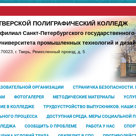
сайта
ТВЕРСКОЙ ПОЛИГРАФИЧЕСКИЙ КОЛЛЕДЖ
(филиал Санкт-Петербургского государственного
университета
промышленных технологий и дизай
170023, г. Тверь, Ремесленный проезд, д. 5
АЗОВАТЕЛЬНОЙ ОРГАНИЗАЦИИ
СТРАНИЧКА БЕЗОПАСНОСТИ.
АМ
ФОТОГАЛЕРЕЯ
МЕТОДИЧЕСКИЕ МАТЕРИАЛЫ
УСЛУ
ИЕ В КОЛЛЕДЖЕ
ТРУДОУСТРОЙСТВО ВЫПУСКНИКОВ. НАШИ
ЬНОГО ПРОЦЕССА
ДОСТУПНАЯ СРЕДА. МЕРЫ СОЦИАЛЬНОЙ 
ЛЛЕДЖА
СООБЩИТЬ О ПРОБЛЕМЕ
РАБОТА У НАС
СПОР
ЦЕНКА УСЛОВИЙ ТРУДА
ОБКРЕДИТ В СПО
ПРОТИВОДЕЙС