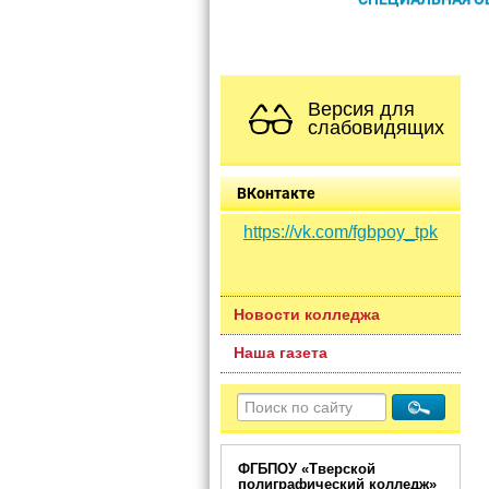
Версия для
слабовидящих
ВКонтакте
https://vk.com/fgbpoy_tpk
Новости колледжа
Наша газета
ФГБПОУ «Тверской
полиграфический колледж»