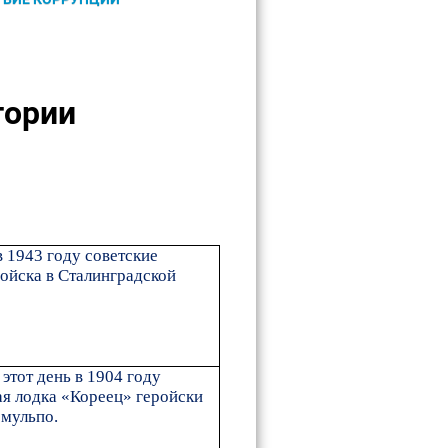
тории
в 1943 году советские
ойска в Сталинградской
этот день в 1904 году
ая лодка «Кореец» геройски
емульпо.