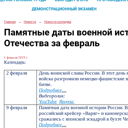
ДЕМОНСТРАЦИОННЫЙ ЭКЗАМЕН
Главная
→
Новости
→
Новости колледжа
Памятные даты военной ис
Отечества за февраль
1 февраля 2019 г.
Календарь:
2 февраля
День воинской славы России. В этот день 
войска разгромили немецко-фашистские в
битве.
Подробнее
…
Видеоролик:
YouTube
Яндекс
9 февраля
Памятная дата военной истории России. В 
российский крейсер «Варяг» и канонерск
сражались с японской эскадрой в бухте Ч
Подробнее
…