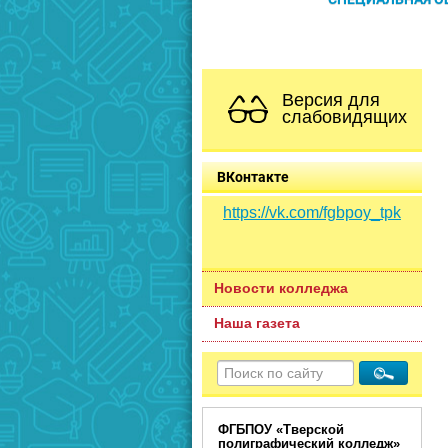
Версия для
слабовидящих
ВКонтакте
https://vk.com/fgbpoy_tpk
Новости колледжа
Наша газета
ФГБПОУ «Тверской
полиграфический колледж»