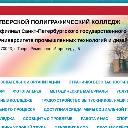
сайта
ТВЕРСКОЙ ПОЛИГРАФИЧЕСКИЙ КОЛЛЕДЖ
(филиал Санкт-Петербургского государственного
университета
промышленных технологий и дизай
170023, г. Тверь, Ремесленный проезд, д. 5
АЗОВАТЕЛЬНОЙ ОРГАНИЗАЦИИ
СТРАНИЧКА БЕЗОПАСНОСТИ.
АМ
ФОТОГАЛЕРЕЯ
МЕТОДИЧЕСКИЕ МАТЕРИАЛЫ
УСЛУ
ИЕ В КОЛЛЕДЖЕ
ТРУДОУСТРОЙСТВО ВЫПУСКНИКОВ. НАШИ
ЬНОГО ПРОЦЕССА
ДОСТУПНАЯ СРЕДА. МЕРЫ СОЦИАЛЬНОЙ 
ЛЛЕДЖА
СООБЩИТЬ О ПРОБЛЕМЕ
РАБОТА У НАС
СПОР
ЦЕНКА УСЛОВИЙ ТРУДА
ОБКРЕДИТ В СПО
ПРОТИВОДЕЙС