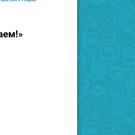
аем!»