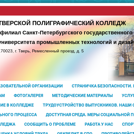
сайта
ТВЕРСКОЙ ПОЛИГРАФИЧЕСКИЙ КОЛЛЕДЖ
(филиал Санкт-Петербургского государственного
университета
промышленных технологий и дизай
170023, г. Тверь, Ремесленный проезд, д. 5
АЗОВАТЕЛЬНОЙ ОРГАНИЗАЦИИ
СТРАНИЧКА БЕЗОПАСНОСТИ.
АМ
ФОТОГАЛЕРЕЯ
МЕТОДИЧЕСКИЕ МАТЕРИАЛЫ
УСЛУ
ИЕ В КОЛЛЕДЖЕ
ТРУДОУСТРОЙСТВО ВЫПУСКНИКОВ. НАШИ
ЬНОГО ПРОЦЕССА
ДОСТУПНАЯ СРЕДА. МЕРЫ СОЦИАЛЬНОЙ 
ЛЛЕДЖА
СООБЩИТЬ О ПРОБЛЕМЕ
РАБОТА У НАС
СПОР
ЦЕНКА УСЛОВИЙ ТРУДА
ОБКРЕДИТ В СПО
ПРОТИВОДЕЙС