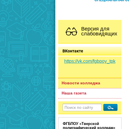
Версия для
слабовидящих
ВКонтакте
https://vk.com/fgbpoy_tpk
Новости колледжа
Наша газета
ФГБПОУ «Тверской
полиграфический колледж»