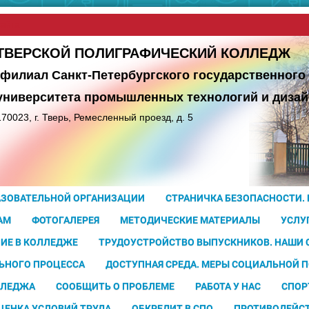
сайта
ТВЕРСКОЙ ПОЛИГРАФИЧЕСКИЙ КОЛЛЕДЖ
(филиал Санкт-Петербургского государственного
университета
промышленных технологий и дизай
170023, г. Тверь, Ремесленный проезд, д. 5
АЗОВАТЕЛЬНОЙ ОРГАНИЗАЦИИ
СТРАНИЧКА БЕЗОПАСНОСТИ.
АМ
ФОТОГАЛЕРЕЯ
МЕТОДИЧЕСКИЕ МАТЕРИАЛЫ
УСЛУ
ИЕ В КОЛЛЕДЖЕ
ТРУДОУСТРОЙСТВО ВЫПУСКНИКОВ. НАШИ
ЬНОГО ПРОЦЕССА
ДОСТУПНАЯ СРЕДА. МЕРЫ СОЦИАЛЬНОЙ 
ЛЛЕДЖА
СООБЩИТЬ О ПРОБЛЕМЕ
РАБОТА У НАС
СПОР
ЦЕНКА УСЛОВИЙ ТРУДА
ОБКРЕДИТ В СПО
ПРОТИВОДЕЙС