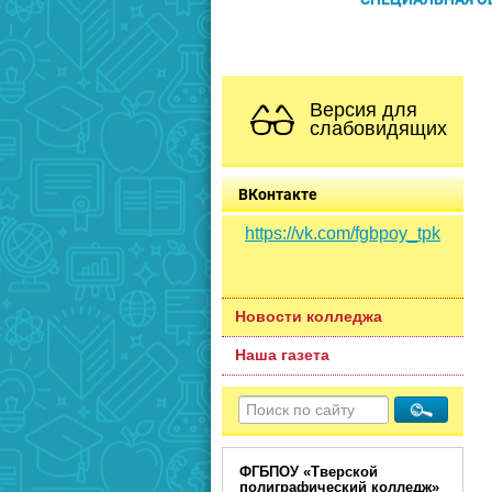
Версия для
слабовидящих
ВКонтакте
https://vk.com/fgbpoy_tpk
Новости колледжа
Наша газета
ФГБПОУ «Тверской
полиграфический колледж»