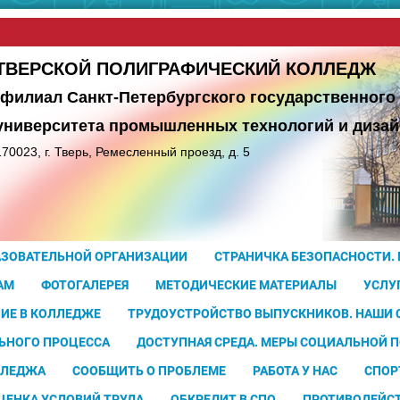
сайта
ТВЕРСКОЙ ПОЛИГРАФИЧЕСКИЙ КОЛЛЕДЖ
(филиал Санкт-Петербургского государственного
университета
промышленных технологий и дизай
170023, г. Тверь, Ремесленный проезд, д. 5
АЗОВАТЕЛЬНОЙ ОРГАНИЗАЦИИ
СТРАНИЧКА БЕЗОПАСНОСТИ.
АМ
ФОТОГАЛЕРЕЯ
МЕТОДИЧЕСКИЕ МАТЕРИАЛЫ
УСЛУ
ИЕ В КОЛЛЕДЖЕ
ТРУДОУСТРОЙСТВО ВЫПУСКНИКОВ. НАШИ
ЬНОГО ПРОЦЕССА
ДОСТУПНАЯ СРЕДА. МЕРЫ СОЦИАЛЬНОЙ 
ЛЛЕДЖА
СООБЩИТЬ О ПРОБЛЕМЕ
РАБОТА У НАС
СПОР
ЦЕНКА УСЛОВИЙ ТРУДА
ОБКРЕДИТ В СПО
ПРОТИВОДЕЙС