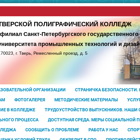
сайта
ТВЕРСКОЙ ПОЛИГРАФИЧЕСКИЙ КОЛЛЕДЖ
(филиал Санкт-Петербургского государственного
университета
промышленных технологий и дизай
170023, г. Тверь, Ремесленный проезд, д. 5
АЗОВАТЕЛЬНОЙ ОРГАНИЗАЦИИ
СТРАНИЧКА БЕЗОПАСНОСТИ.
АМ
ФОТОГАЛЕРЕЯ
МЕТОДИЧЕСКИЕ МАТЕРИАЛЫ
УСЛУ
ИЕ В КОЛЛЕДЖЕ
ТРУДОУСТРОЙСТВО ВЫПУСКНИКОВ. НАШИ
ЬНОГО ПРОЦЕССА
ДОСТУПНАЯ СРЕДА. МЕРЫ СОЦИАЛЬНОЙ 
ЛЛЕДЖА
СООБЩИТЬ О ПРОБЛЕМЕ
РАБОТА У НАС
СПОР
ЦЕНКА УСЛОВИЙ ТРУДА
ОБКРЕДИТ В СПО
ПРОТИВОДЕЙС