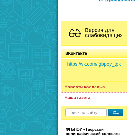
Версия для
слабовидящих
ВКонтакте
https://vk.com/fgbpoy_tpk
Новости колледжа
Наша газета
ФГБПОУ «Тверской
полиграфический колледж»