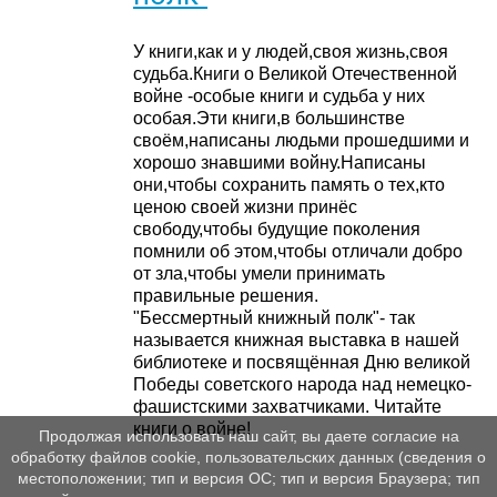
У книги,как и у людей,своя жизнь,своя
судьба.Книги о Великой Отечественной
войне -особые книги и судьба у них
особая.Эти книги,в большинстве
своём,написаны людьми прошедшими и
хорошо знавшими войну.Написаны
они,чтобы сохранить память о тех,кто
ценою своей жизни принёс
свободу,чтобы будущие поколения
помнили об этом,чтобы отличали добро
от зла,чтобы умели принимать
правильные решения.
"Бессмертный книжный полк"- так
называется книжная выставка в нашей
библиотеке и посвящённая Дню великой
Победы советского народа над немецко-
фашистскими захватчиками. Читайте
книги о войне!
Продолжая использовать наш сайт, вы даете согласие на
обработку файлов cookie, пользовательских данных (сведения о
местоположении; тип и версия ОС; тип и версия Браузера; тип