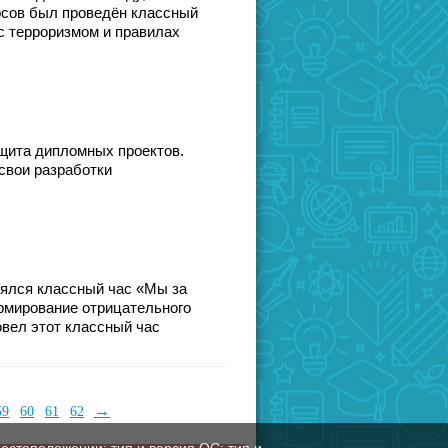
урсов был проведён классный
с терроризмом и правилах
ащита дипломных проектов.
свои разработки
оялся классный час «Мы за
ормирование отрицательного
овел этот классный час
→
59
60
61
62