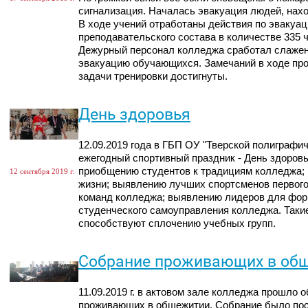
сигнализация. Началась эвакуация людей, нах
В ходе учений отработаны действия по эвакуа
преподавательского состава в количестве 335 
Дежурный персонал колледжа сработал слаженн
эвакуацию обучающихся. Замечаний в ходе про
задачи тренировки достигнуты.
День здоровья
12.09.2019 года в ГБП ОУ "Тверской полиграфи
ежегодный спортивный праздник - День здоровь
приобщению студентов к традициям колледжа; 
12 сентября 2019 г.
жизни; выявлению лучших спортсменов первого
команд колледжа; выявлению лидеров для фор
студенческого самоуправления колледжа. Таки
способствуют сплочению учебных групп.
Собрание проживающих в об
11.09.2019 г. в актовом зале колледжа прошло 
проживающих в общежитии. Собрание было по