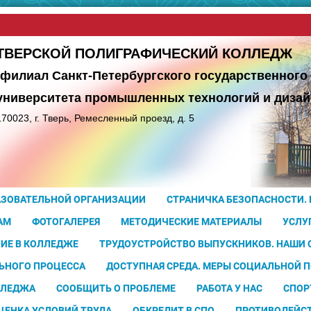
сайта
ТВЕРСКОЙ ПОЛИГРАФИЧЕСКИЙ КОЛЛЕДЖ
(филиал Санкт-Петербургского государственного
университета
промышленных технологий и дизай
170023, г. Тверь, Ремесленный проезд, д. 5
АЗОВАТЕЛЬНОЙ ОРГАНИЗАЦИИ
СТРАНИЧКА БЕЗОПАСНОСТИ.
АМ
ФОТОГАЛЕРЕЯ
МЕТОДИЧЕСКИЕ МАТЕРИАЛЫ
УСЛУ
ИЕ В КОЛЛЕДЖЕ
ТРУДОУСТРОЙСТВО ВЫПУСКНИКОВ. НАШИ
ЬНОГО ПРОЦЕССА
ДОСТУПНАЯ СРЕДА. МЕРЫ СОЦИАЛЬНОЙ 
ЛЛЕДЖА
СООБЩИТЬ О ПРОБЛЕМЕ
РАБОТА У НАС
СПОР
ЦЕНКА УСЛОВИЙ ТРУДА
ОБКРЕДИТ В СПО
ПРОТИВОДЕЙС