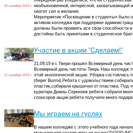
очередной раз убедились, что их студенческая
необыкновенной, интересной, захватывающей и
26 сентября 2019 г.
хватит сил и желания.
Мероприятие «Посвящение в студенты» было о
активом колледжа при поддержке администра
должны были проявить все свои способности и 
достойны быть принятыми в студенческое брат
Участие в акции "Сделаем!"
21.09.19 в г. Твери прошёл Всемирный день чи
Всемирный день чистоты Тверь Наш колледж то
этой экологической акции. Уборка состоялась п
21 сентября 2019 г.
(берег Волги).Ребята с удовольствием собирали
пластик,собирали крышечки от пластика. Под 
куратора Дианы Серкизюк ребята собрали мног
спонсоров акции ребята получили много подарк
Мы играем на гуслях
В нашем колледже с этого учебного года начал
музыкальная студия игры на гуслях"GOOD IM".