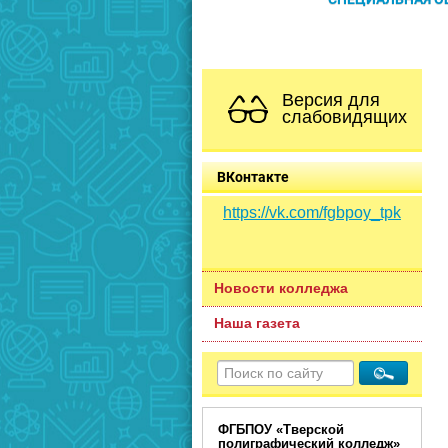
Версия для
слабовидящих
ВКонтакте
https://vk.com/fgbpoy_tpk
Новости колледжа
Наша газета
ФГБПОУ «Тверской
полиграфический колледж»