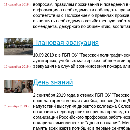
вопросам, правилам проживания и поведения 
11 сентября 2019 г.
информация о необходимости соблюдать правил
соответствии с Положением о правилах прожива
выполнять необходимую хозяйственную работу
коменданта, дежурного по общежитию, воспита
Плановая эвакуация
10.09.2019 г. в ГБП ОУ "Тверской полиграфичес
аудиториях, учебных мастерских, общежитии п
эвакуация на случай возникновения пожара или
10 сентября 2019 г.
День знаний
2 сентября 2019 года в стенах ГБП ОУ "Тверск
прошла торжественная линейка, посвящённая Д
напутствий выступил директор колледжа Солов
2 сентября 2019 г.
поздравить первокурсников пришла председате
организации Российского профсоюза работнико
подарила символическое "Древо познания". Ми
память всех жертв погибших в первые сентябрьс