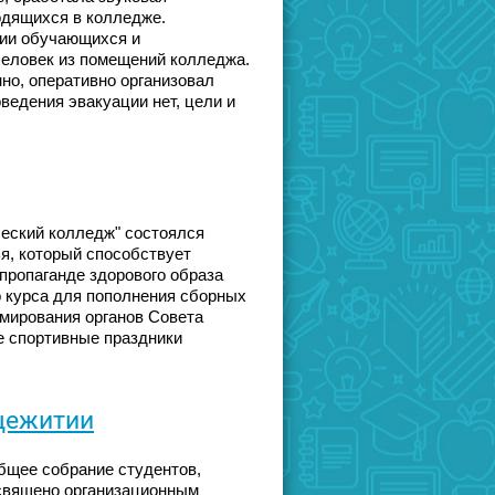
одящихся в колледже.
ции обучающихся и
человек из помещений колледжа.
о, оперативно организовал
ведения эвакуации нет, цели и
ческий колледж" состоялся
я, который способствует
пропаганде здорового образа
 курса для пополнения сборных
мирования органов Совета
е спортивные праздники
щежитии
общее собрание студентов,
священо организационным