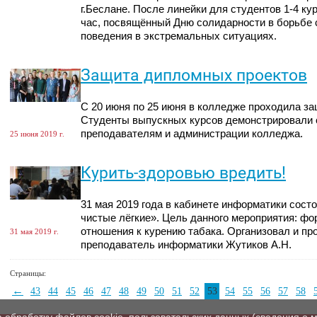
г.Беслане. После линейки для студентов 1-4 к
час, посвящённый Дню солидарности в борьбе 
поведения в экстремальных ситуациях.
Защита дипломных проектов
С 20 июня по 25 июня в колледже проходила з
Студенты выпускных курсов демонстрировали 
преподавателям и администрации колледжа.
25 июня 2019 г.
Курить-здоровью вредить!
31 мая 2019 года в кабинете информатики сост
чистые лёгкие». Цель данного мероприятия: ф
отношения к курению табака. Организовал и пр
31 мая 2019 г.
преподаватель информатики Жутиков А.Н.
Страницы:
←
43
44
45
46
47
48
49
50
51
52
53
54
55
56
57
58