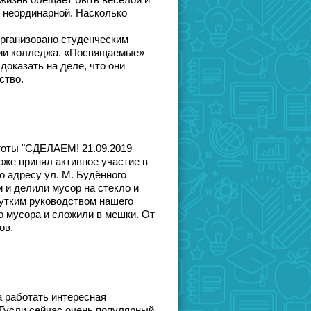
 жизнь обещает быть веселой и
 неординарной. Насколько
рганизовано студенческим
ции колледжа. «Посвящаемые»
доказать на деле, что они
ство.
стоты "СДЕЛАЕМ! 21.09.2019
же принял активное участие в
о адресу ул. М. Будённого
 и делили мусор на стекло и
чутким руководством нашего
о мусора и сложили в мешки. От
ов.
а работать интересная
Гусли сейчас очень популярный