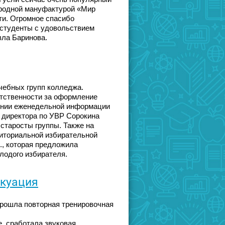
ародной мануфактурой «Мир
ти. Огромное спасибо
,студенты с удовольствием
вла Баринова.
учебных групп колледжа.
тственности за оформление
ении еженедельной информации
. директора по УВР Сорокина
 старосты группы. Также на
иториальной избирательной
, которая предложила
лодого избирателя.
акуация
прошла повторная тренировочная
, сработала звуковая