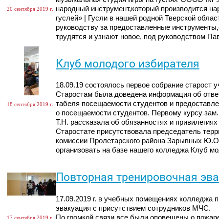
народный инструмент,который производится н
20 сентября 2019 г.
гуслей» | Гусли в нашей родной Тверской облас
руководству за предоставленные инструменты
трудятся и узнают новое, под руководством Па
Клуб молодого избирателя
18.09.19 состоялось первое собрание старост 
Старостам была доведена информация об отве
табеля посещаемости студентов и предоставл
18 сентября 2019 г.
о посещаемости студентов. Первому курсу зам
Т.Н. рассказала об обязанностях и привилегиях
Старостате присутствовала председатель терр
комиссии Пролетарского района Зарывных Ю.О.
организовать на базе нашего колледжа Клуб мо
Повторная тренировочная эв
17.09.2019 г. в учебных помещениях колледжа 
эвакуация с присутствием сотрудников МЧС.
По громкой связи все были оповещены о пожаре
17 сентября 2019 г.