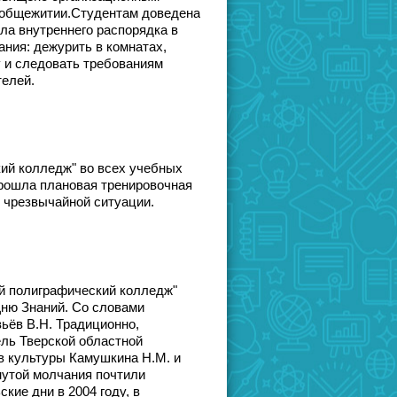
в общежитии.Студентам доведена
а внутреннего распорядка в
ния: дежурить в комнатах,
 и следовать требованиям
телей.
кий колледж" во всех учебных
рошла плановая тренировочная
 чрезвычайной ситуации.
ой полиграфический колледж"
ню Знаний. Со словами
ьёв В.Н. Традиционно,
ль Тверской областной
в культуры Камушкина Н.М. и
нутой молчания почтили
кие дни в 2004 году, в