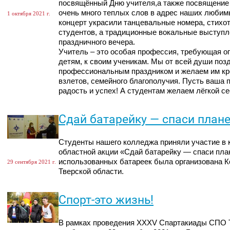
посвящённый Дню учителя,а также посвящение 
очень много теплых слов в адрес наших любим
1 октября 2021 г.
концерт украсили танцевальные номера, стихо
студентов, а традиционные вокальные выступл
праздничного вечера.
Учитель – это особая профессия, требующая о
детям, к своим ученикам. Мы от всей души поз
профессиональным праздником и желаем им кре
взлетов, семейного благополучия. Пусть ваша 
радость и успех! А студентам желаем лёгкой се
Сдай батарейку — спаси плане
Студенты нашего колледжа приняли участие в 
областной акции «Сдай батарейку — спаси план
использованных батареек была организована 
29 сентября 2021 г.
Тверской области.
Спорт-это жизнь!
В рамках проведения XXXV Спартакиады СПО Т