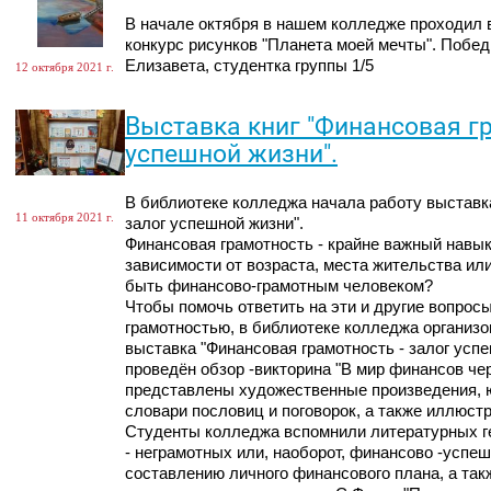
В начале октября в нашем колледже проходил 
конкурс рисунков "Планета моей мечты". Побе
Елизавета, студентка группы 1/5
12 октября 2021 г.
Выставка книг "Финансовая гр
успешной жизни".
В библиотеке колледжа начала работу выставка
11 октября 2021 г.
залог успешной жизни".
Финансовая грамотность - крайне важный навык
зависимости от возраста, места жительства ил
быть финансово-грамотным человеком?
Чтобы помочь ответить на эти и другие вопрос
грамотностью, в библиотеке колледжа организ
выставка "Финансовая грамотность - залог успе
проведён обзор -викторина "В мир финансов чер
представлены художественные произведения, 
словари пословиц и поговорок, а также иллюст
Студенты колледжа вспомнили литературных г
- неграмотных или, наоборот, финансово -успе
составлению личного финансового плана, а та