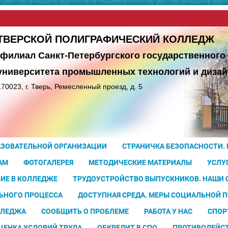
сайта
ТВЕРСКОЙ ПОЛИГРАФИЧЕСКИЙ КОЛЛЕДЖ
(филиал Санкт-Петербургского государственного
университета
промышленных технологий и дизай
170023, г. Тверь, Ремесленный проезд, д. 5
АЗОВАТЕЛЬНОЙ ОРГАНИЗАЦИИ
СТРАНИЧКА БЕЗОПАСНОСТИ.
АМ
ФОТОГАЛЕРЕЯ
МЕТОДИЧЕСКИЕ МАТЕРИАЛЫ
УСЛУ
ИЕ В КОЛЛЕДЖЕ
ТРУДОУСТРОЙСТВО ВЫПУСКНИКОВ. НАШИ
ЬНОГО ПРОЦЕССА
ДОСТУПНАЯ СРЕДА. МЕРЫ СОЦИАЛЬНОЙ 
ЛЛЕДЖА
СООБЩИТЬ О ПРОБЛЕМЕ
РАБОТА У НАС
СПОР
ЦЕНКА УСЛОВИЙ ТРУДА
ОБКРЕДИТ В СПО
ПРОТИВОДЕЙС