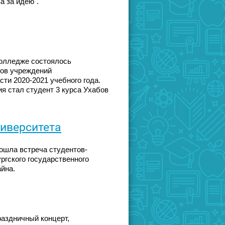
а за идею".
 колледже состоялось
тов учреждений
ти 2020-2021 учебного года.
я стал студент 3 курса Ухабов
ниверситета
рошла встреча студентов-
ргского государственного
йна.
раздничный концерт,