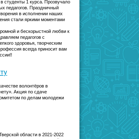
в студенты 1 курса. Прозвучало
ых педагогов. Праздничный
творения в исполнении наших
ения стали яркими моментами
громной и бескорыстной любви к
дравляем педагогов с
пкого здоровья, творческим
профессия всегда приносит вам
ссии!!
ту
качестве волонтёров в
ету». Акция по сдаче
Комитетом по делам молодежи
верской области в 2021-2022