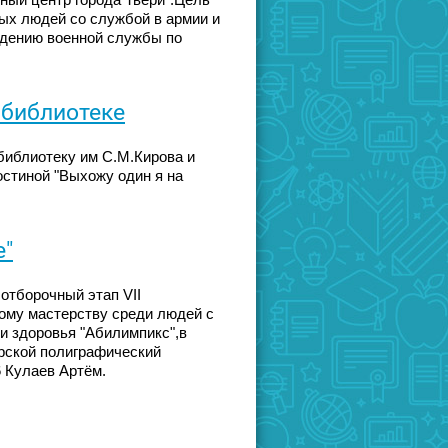
ный центр города Твери".Цель
ых людей со службой в армии и
ждению военной службы по
 библиотеке
 библиотеку им С.М.Кирова и
остиной "Выхожу один я на
е"
отборочный этап VII
ому мастерству среди людей с
и здоровья "Абилимпикс",в
ерской полиграфический
 Кулаев Артём.