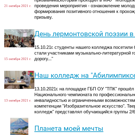
призывника,который проходил в МАУ "Молодёж
проведения мероприятия - ознакомление молод
21 октября 2021 г.
формирования позитивного отношения к прохо
призыву.
День лермонтовской поэзии в
15.10.21г. студенты нашего колледжа посетили
стали участниками музыкально-литературной г
дорогу..."
15 октября 2021 г.
Наш колледж на "Абилимпикс
13.10.2021г. на площадке ГБП ОУ "ТПК" прошёл 
Национального чемпионата по профессиональн
инвалидностью и ограниченными возможностям
13 октября 2021 г.
компетенции "Изобразительное искусство". Тв
колледж" представлял обучающийся группы 2/6
Планета моей мечты