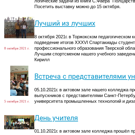
логические задачи из книги С.Фаера "Полцарств
Посетить выставку можно до 15 октября.
Лучший из лучших
8 октября 2021г. в Торжокском педагогическом
подведение итогов XXXVI Спартакиады студен
профессионального образования Тверской облас
8 октября 2021 г.
Лучшим спортсменом нашего учебного заведени
Кирилл
Встреча с представителями у
05.10.2021г. в актовом зале нашего колледжа п
выпускников с представителями Санкт-Петербу
университета промышленных технологий и диза
5 октября 2021 г.
День учителя
01.10.2021г. в актовом зале колледжа прошёл п