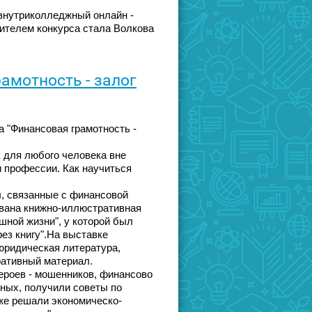
внутриколледжный онлайн -
дителем конкурса стала Волкова
амотность - залог
 "Финансовая грамотность -
 для любого человека вне
и профессии. Как научиться
ы, связанные с финансовой
ована книжно-иллюстративная
шной жизни", у которой был
ез книгу".На выставке
юридическая литература,
ративный материал.
ероев - мошенников, финансово
шных, получили советы по
кже решали экономическо-