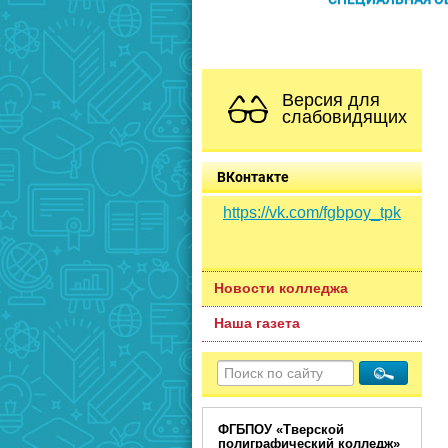
Версия для
слабовидящих
ВКонтакте
https://vk.com/fgbpoy_tpk
Новости колледжа
Наша газета
ФГБПОУ «Тверской
полиграфический колледж»