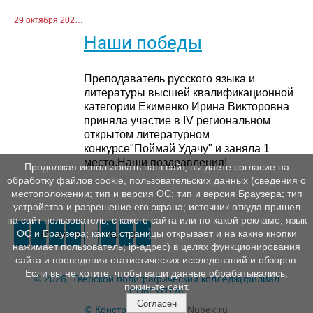
29 октября 2020 г.
Наши победы
Преподаватель русского языка и
литературы высшей квалификационной
категории Екименко Ирина Викторовна
приняла участие в IV региональном
открытом литературном
конкурсе"Поймай Удачу" и заняла 1
место.Наши поздравления!
Продолжая использовать наш сайт, вы даете согласие на
обработку файлов cookie, пользовательских данных (сведения о
местоположении; тип и версия ОС; тип и версия Браузера; тип
устройства и разрешение его экрана; источник откуда пришел
на сайт пользователь; с какого сайта или по какой рекламе; язык
ОС и Браузера; какие страницы открывает и на какие кнопки
38
39
40
41
42
43
нажимает пользователь; ip-адрес) в целях функционирования
сайта и проведения статистических исследований и обзоров.
Если вы не хотите, чтобы ваши данные обрабатывались,
© 2026, Тверской полиграфический колледж(филиал
покиньте сайт.
СПбГУПТД)
Согласен
© Конструктор сайтов
Nubex.ru