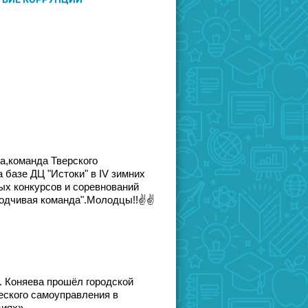
ва,команда Тверского
 базе ДЦ "Истоки" в IV зимних
ых конкурсов и соревнований
ходчивая команда".Молодцы!!✌✌
м. Коняева прошёл городской
еского самоуправления в