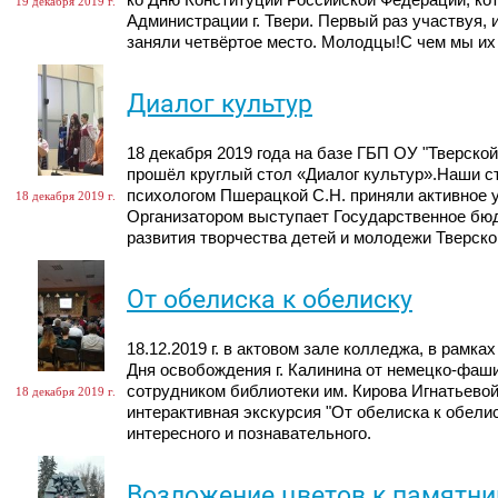
ко Дню Конституции Российской Федерации, ко
19 декабря 2019 г.
Администрации г. Твери. Первый раз участвуя, 
заняли четвёртое место. Молодцы!С чем мы их
Диалог культур
18 декабря 2019 года на базе ГБП ОУ "Тверско
прошёл круглый стол «Диалог культур».Наши ст
психологом Пшерацкой С.Н. приняли активное у
18 декабря 2019 г.
Организатором выступает Государственное бю
развития творчества детей и молодежи Тверско
От обелиска к обелиску
18.12.2019 г. в актовом зале колледжа, в рамка
Дня освобождения г. Калинина от немецко-фаши
сотрудником библиотеки им. Кирова Игнатьевой
18 декабря 2019 г.
интерактивная экскурсия "От обелиска к обелис
интересного и познавательного.
Возложение цветов к памятни