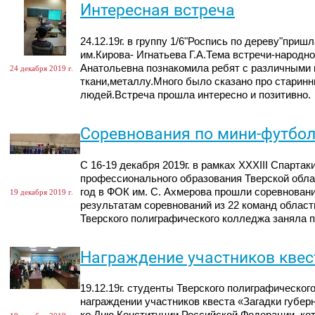
Интересная встреча
24.12.19г. в группу 1/6"Роспись по дереву"приш
им.Кирова- Игнатьева Г.А.Тема встречи-народн
Анатольевна познакомила ребят с различными 
24 декабря 2019 г.
ткани,металлу.Много было сказано про старин
людей.Встреча прошла интересно и позитивно.
Соревнования по мини-футбол
С 16-19 декабря 2019г. в рамках XXXIII Спарта
профессионального образования Тверской обла
год в ФОК им. С. Ахмерова прошли соревнован
19 декабря 2019 г.
результатам соревнований из 22 команд облас
Тверского полиграфического колледжа заняла п
Награждение участников квес
19.12.19г. студенты Тверского полиграфическог
награждении участников квеста «Загадки губер