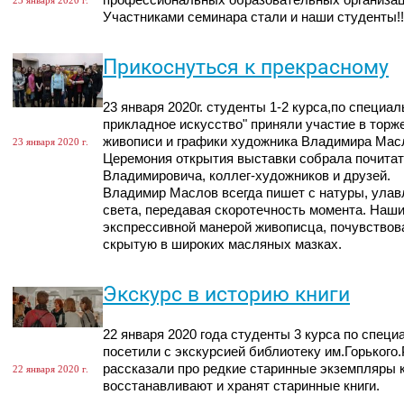
профессиональных образовательных организац
23 января 2020 г.
Участниками семинара стали и наши студенты!!
Прикоснуться к прекрасному
23 января 2020г. студенты 1-2 курса,по специа
прикладное искусство" приняли участие в тор
живописи и графики художника Владимира Масл
23 января 2020 г.
Церемония открытия выставки собрала почита
Владимировича, коллег-художников и друзей.
Владимир Маслов всегда пишет с натуры, ула
света, передавая скоротечность момента. Наши
экспрессивной манерой живописца, почувствов
скрытую в широких масляных мазках.
Экскурс в историю книги
22 января 2020 года студенты 3 курса по спец
посетили с экскурсией библиотеку им.Горького.
рассказали про редкие старинные экземпляры к
22 января 2020 г.
восстанавливают и хранят старинные книги.