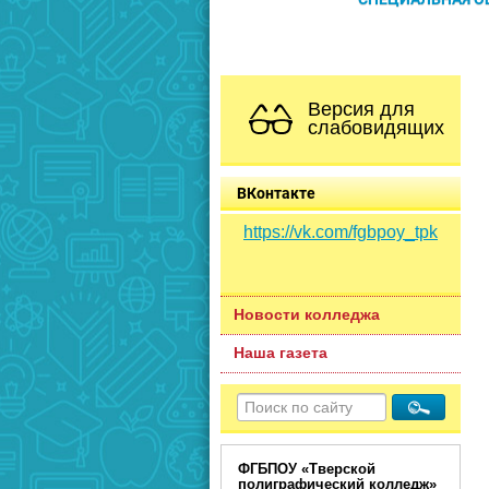
Версия для
слабовидящих
ВКонтакте
https://vk.com/fgbpoy_tpk
Новости колледжа
Наша газета
ФГБПОУ «Тверской
полиграфический колледж»