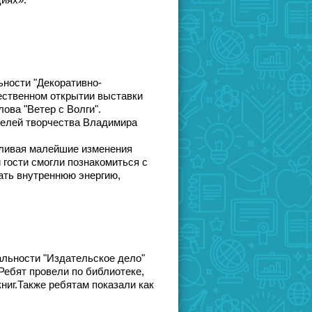
иях».
льности "Декоративно-
жественном открытии выставки
ова "Ветер с Волги".
телей творчества Владимира
вливая малейшие изменения
 гости смогли познакомиться с
ать внутреннюю энергию,
иальности "Издательское дело"
Ребят провели по библиотеке,
ниг.Также ребятам показали как