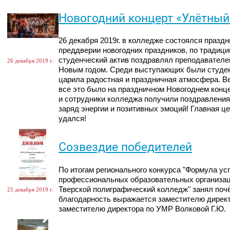
Новогодний концерт «Улётный
26 декабря 2019г. в колледже состоялся праздн
преддверии новогодних праздников, по традици
студенческий актив поздравлял преподавателе
26 декабря 2019 г.
Новым годом. Среди выступающих были студен
царила радостная и праздничная атмосфера. Ве
все это было на праздничном Новогоднем конц
и сотрудники колледжа получили поздравления
заряд энергии и позитивных эмоций! Главная це
удался!
Созвездие победителей
По итогам регионального конкурса "Формула ус
профессиональных образовательных организаций
Тверской полиграфический колледж" занял поч
25 декабря 2019 г.
благодарность выражается заместителю директо
заместителю директора по УМР Волковой Г.Ю.