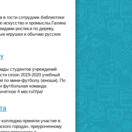
ла в гости сотрудник библиотеки
ое искусство и промыслы.Галина
видами росписи по дереву,
ные игрушки и обычаю русских
у
киады студентов учреждений
сти сезон 2019-2020 учебный
ия по мини-футболу (юноши). По
ти футбольная команда
очётное 4 место!Ура!
та
о колледжа приняли участие в
нского города», приуроченному