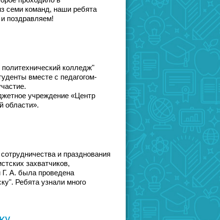
торое проходило в
из семи команд, наши ребята
 и поздравляем!
й политехнический колледж"
уденты вместе с педагогом-
частие.
джетное учреждение «Центр
й области».
х сотрудничества и празднования
стских захватчиков,
 Г. А. была проведена
ку". Ребята узнали много
ку