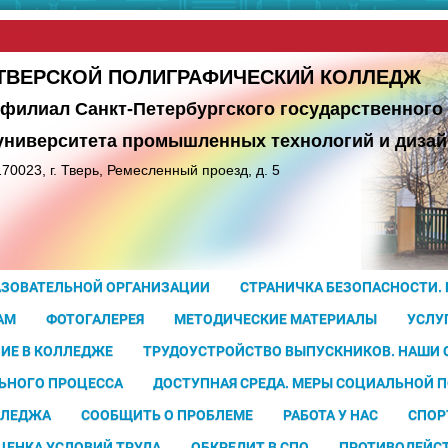
сайта
ТВЕРСКОЙ ПОЛИГРАФИЧЕСКИЙ КОЛЛЕДЖ
(филиал Санкт-Петербургского государственного
университета
промышленных технологий и дизай
170023, г. Тверь, Ремесленный проезд, д. 5
АЗОВАТЕЛЬНОЙ ОРГАНИЗАЦИИ
СТРАНИЧКА БЕЗОПАСНОСТИ.
АМ
ФОТОГАЛЕРЕЯ
МЕТОДИЧЕСКИЕ МАТЕРИАЛЫ
УСЛУ
ИЕ В КОЛЛЕДЖЕ
ТРУДОУСТРОЙСТВО ВЫПУСКНИКОВ. НАШИ
ЬНОГО ПРОЦЕССА
ДОСТУПНАЯ СРЕДА. МЕРЫ СОЦИАЛЬНОЙ 
ЛЛЕДЖА
СООБЩИТЬ О ПРОБЛЕМЕ
РАБОТА У НАС
СПОР
ЦЕНКА УСЛОВИЙ ТРУДА
ОБКРЕДИТ В СПО
ПРОТИВОДЕЙС