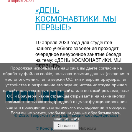
10 апреля 2023 г.
«ДЕНЬ
КОСМОНАВТИКИ. МЫ
ПЕРВЫЕ!»
10 апреля 2023 года для студентов
нашего учебного заведения проходит
очередное внеурочное занятие беседа
на тему: «ДЕНЬ КОСМОНАВТИКИ. МЫ
ПЕРВЫЕ!»
Продолжая использовать наш сайт, вы даете согласие на
обработку файлов cookie, пользовательских данных (сведения о
местоположении; тип и версия ОС; тип и версия Браузера; тип
устройства и разрешение его экрана; источник откуда пришел
на сайт пользователь; с какого сайта или по какой рекламе; язык
ОС и Браузера; какие страницы открывает и на какие кнопки
10
11
12
13
14
15
нажимает пользователь; ip-адрес) в целях функционирования
сайта и проведения статистических исследований и обзоров.
Если вы не хотите, чтобы ваши данные обрабатывались,
© 2026, Тверской полиграфический колледж(филиал
покиньте сайт.
СПбГУПТД)
Согласен
© Конструктор сайтов
Nubex.ru